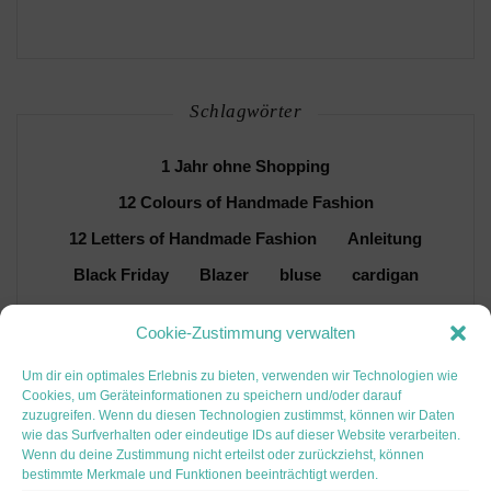
Schlagwörter
1 Jahr ohne Shopping
12 Colours of Handmade Fashion
12 Letters of Handmade Fashion
Anleitung
Black Friday
Blazer
bluse
cardigan
Dirndl
DIY
FJKA
frauen
frühling
Cookie-Zustimmung verwalten
Hemdblusenkleid
hjka
Hoodie
hose
Um dir ein optimales Erlebnis zu bieten, verwenden wir Technologien wie
Inspiration
jacke
jeans
kleid
Cookies, um Geräteinformationen zu speichern und/oder darauf
zuzugreifen. Wenn du diesen Technologien zustimmst, können wir Daten
LaBavarese
Männer
Nähen
wie das Surfverhalten oder eindeutige IDs auf dieser Website verarbeiten.
Patentmuster
probenähen
Rolli
Wenn du deine Zustimmung nicht erteilst oder zurückziehst, können
bestimmte Merkmale und Funktionen beeinträchtigt werden.