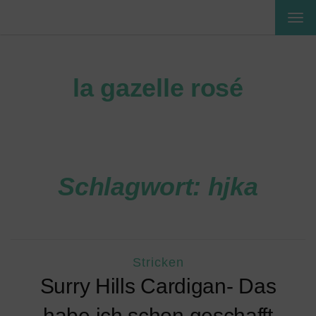
MEN
EIN-
ODE
AUS
la gazelle rosé
Schlagwort:
hjka
Stricken
Surry Hills Cardigan- Das
habe ich schon geschafft