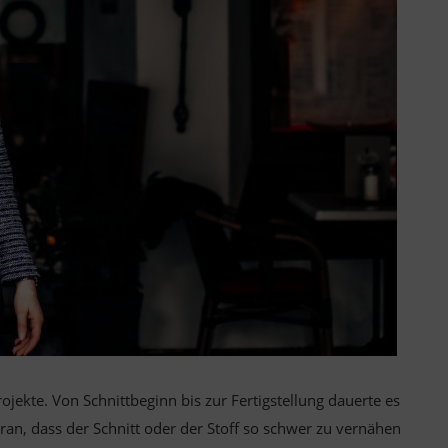
jekte. Von Schnittbeginn bis zur Fertigstellung dauerte es
ran, dass der Schnitt oder der Stoff so schwer zu vernähen