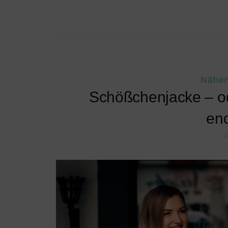
Nähe
Schößchenjacke – od
end
1