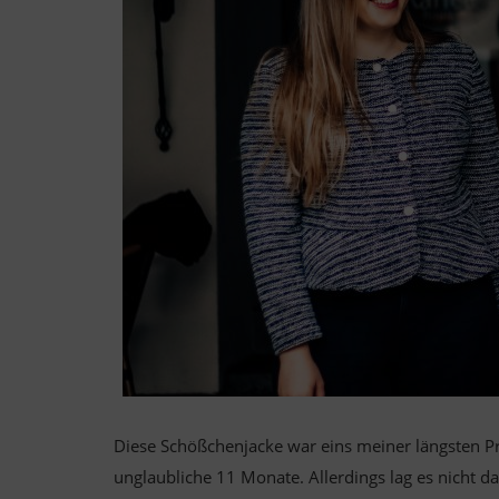
Diese Schößchenjacke war eins meiner längsten Pro
unglaubliche 11 Monate. Allerdings lag es nicht da