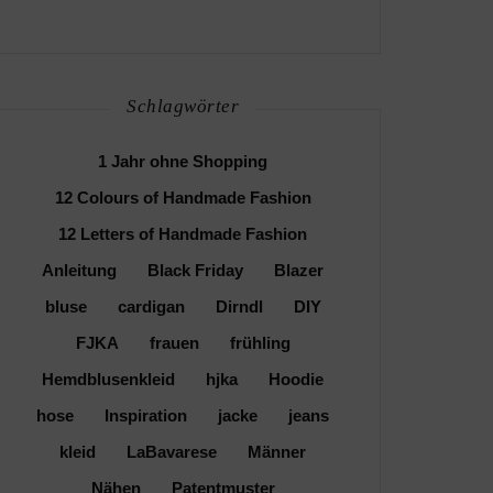
Schlagwörter
1 Jahr ohne Shopping
12 Colours of Handmade Fashion
12 Letters of Handmade Fashion
Anleitung
Black Friday
Blazer
bluse
cardigan
Dirndl
DIY
FJKA
frauen
frühling
Hemdblusenkleid
hjka
Hoodie
hose
Inspiration
jacke
jeans
kleid
LaBavarese
Männer
Nähen
Patentmuster