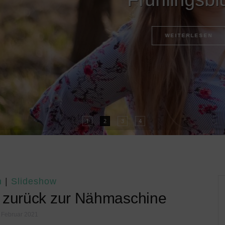
WEITERLESEN
1
2
3
4
n
|
Slideshow
kt zurück zur Nähmaschine
 Februar 2021