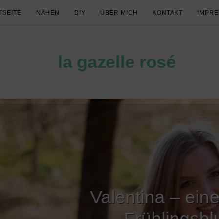
TSEITE
NÄHEN
DIY
ÜBER MICH
KONTAKT
IMPR
la gazelle rosé
Valentina – eine leichte
Frühlingsbluse