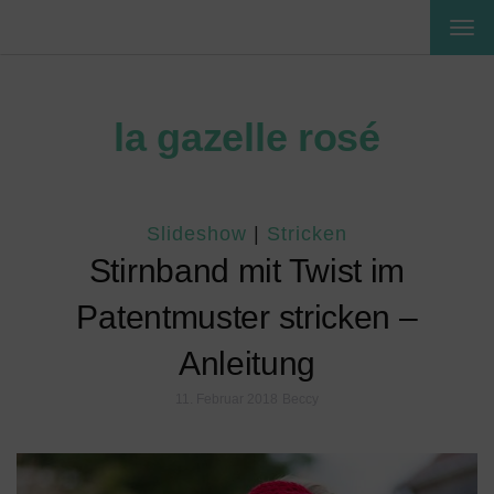
MEN
EIN-
ODE
AUS
la gazelle rosé
Slideshow
|
Stricken
Stirnband mit Twist im
Patentmuster stricken –
Anleitung
11. Februar 2018
Beccy