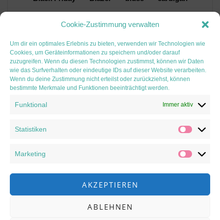
Dirndl
DIY
FJKA
frauen
frühling
Cookie-Zustimmung verwalten
Hemdblusenkleid
hjka
Hoodie
hose
Um dir ein optimales Erlebnis zu bieten, verwenden wir Technologien wie
Inspiration
jacke
jeans
kleid
Cookies, um Geräteinformationen zu speichern und/oder darauf
zuzugreifen. Wenn du diesen Technologien zustimmst, können wir Daten
LaBavarese
Männer
Nähen
wie das Surfverhalten oder eindeutige IDs auf dieser Website verarbeiten.
Patentmuster
probenähen
Rolli
Wenn du deine Zustimmung nicht erteilst oder zurückziehst, können
bestimmte Merkmale und Funktionen beeinträchtigt werden.
slideshow
Stirnband
Stricken
tshirt
Funktional
Immer aktiv
Twist
Viskose
wksa
Statistiken
Marketing
Folge mir auf Instagram
AKZEPTIEREN
[instagram-feed]
ABLEHNEN