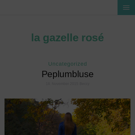
MEN
EIN-
ODE
AUS
la gazelle rosé
Uncategorized
Peplumbluse
18. November 2015
Beccy