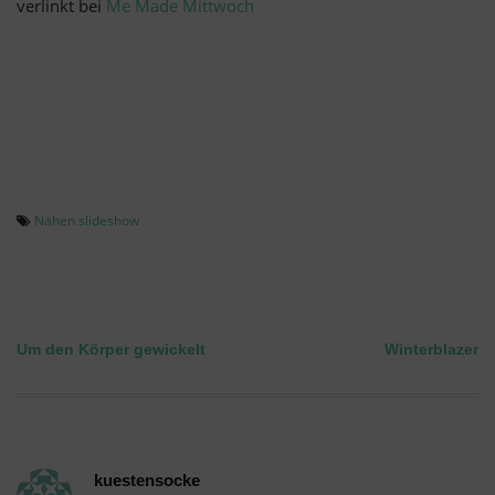
verlinkt bei
Me Made Mittwoch
Nähen
slideshow
Um den Körper gewickelt
Winterblazer
Beitragsnavigation
kuestensocke