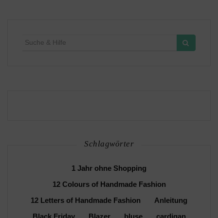
Suche
für:
Schlagwörter
1 Jahr ohne Shopping
12 Colours of Handmade Fashion
12 Letters of Handmade Fashion
Anleitung
Black Friday
Blazer
bluse
cardigan